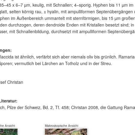
35–45 x 6–7 µm, keulig, mit Schnallen; 4–sporig. Hyphen bis 11 µm i
glatt, selten körnig rau, ± hyalin, mit ampulliformen Septenübergäng
hen im Außenbereich ummantelt mit sternförmigen, bis 15 µm großen Kr
iden durchzogen, deren dendroide Enden mit Kristallen besetzt sind; 
er, mit Schnallenbildung, durchsetzt mit ampulliformen Septenübergä
ngen:
laccida ist ähnlich, verfärbt sich aber niemals oliv bis grünlich. Ramar
poren; vermutlich bei Lärchen an Totholz und in der Streu.
sef Christan
Literatur:
ch, Pilze der Schweiz, Bd. 2, Tf. 458; Christan 2008, die Gattung Rama
he Ansicht
Makroskopische Ansicht