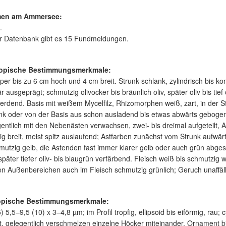
en am Ammersee:
.
er Datenbank gibt es 15 Fundmeldungen.
opische Bestimmungsmerkmale:
per bis zu 6 cm hoch und 4 cm breit. Strunk schlank, zylindrisch bis kon
r ausgeprägt; schmutzig olivocker bis bräunlich oliv, später oliv bis tie
erdend. Basis mit weißem Mycelfilz, Rhizomorphen weiß, zart, in der S
k oder von der Basis aus schon ausladend bis etwas abwärts gebogen,
entlich mit den Nebenästen verwachsen, zwei- bis dreimal aufgeteilt, 
g breit, meist spitz auslaufend; Astfarben zunächst vom Strunk aufwärt
utzig gelb, die Astenden fast immer klarer gelb oder auch grün abgeset
 später tiefer oliv- bis blaugrün verfärbend. Fleisch weiß bis schmutzig
n Außenbereichen auch im Fleisch schmutzig grünlich; Geruch unaffälli
opische Bestimmungsmerkmale:
) 5,5–9,5 (10) x 3–4,8 µm; im Profil tropfig, ellipsoid bis eiförmig, ra
 gelegentlich verschmelzen einzelne Höcker miteinander, Ornament bi