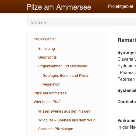
Pilze am Ammersee
Projektgebiet
Startseite
Ramaria
Projektgebiet
Einleitung
Synonym
Geschichte
Clavaria 
Hydnum ab
Projektpartner und Mitarbeiter
, Phaeocl
Geologie, Böden und Klima
Petersen
Vegetation
Systemat
Pilze am Ammersee
Deutsch
Was ist ein Pilz?
Wissenswertes aus der Pilzwelt
Wildpilze – Speisen aus dem Wald
Vorkomm
In der Na
Spezielle Pilzbiotope