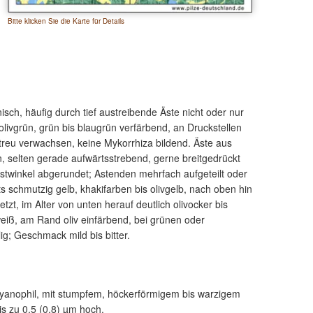
Bitte klicken Sie die Karte für Details
isch, häufig durch tief austreibende Äste nicht oder nur
f olivgrün, grün bis blaugrün verfärbend, an Druckstellen
treu verwachsen, keine Mykorrhiza bildend. Äste aus
 selten gerade aufwärtsstrebend, gerne breitgedrückt
Astwinkel abgerundet; Astenden mehrfach aufgeteilt oder
s schmutzig gelb, khakifarben bis olivgelb, nach oben hin
zt, im Alter von unten herauf deutlich olivocker bis
 weiß, am Rand oliv einfärbend, bei grünen oder
g; Geschmack mild bis bitter.
u; cyanophil, mit stumpfem, höckerförmigem bis warzigem
s zu 0,5 (0,8) µm hoch.