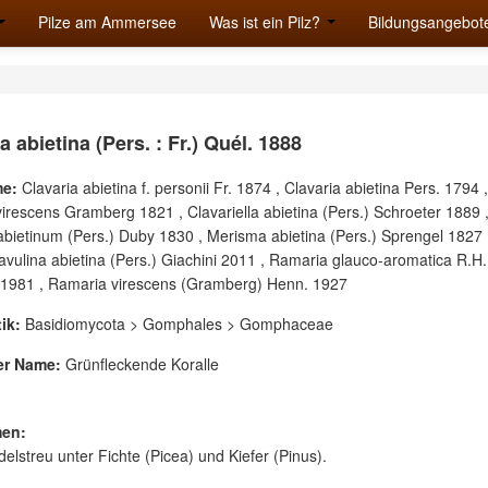
Pilze am Ammersee
Was ist ein Pilz?
Bildungsangebot
 abietina (Pers. : Fr.) Quél. 1888
e:
Clavaria abietina f. personii Fr. 1874 , Clavaria abietina Pers. 1794 ,
virescens Gramberg 1821 , Clavariella abietina (Pers.) Schroeter 1889 
ietinum (Pers.) Duby 1830 , Merisma abietina (Pers.) Sprengel 1827
avulina abietina (Pers.) Giachini 2011 , Ramaria glauco-aromatica R.H.
 1981 , Ramaria virescens (Gramberg) Henn. 1927
ik:
Basidiomycota > Gomphales > Gomphaceae
er Name:
Grünfleckende Koralle
en:
delstreu unter Fichte (Picea) und Kiefer (Pinus).