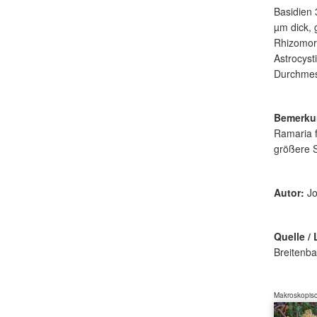
Basidien 
µm dick, 
Rhizomorp
Astrocyst
Durchmess
Bemerku
Ramaria f
größere S
Autor:
Jo
Quelle / 
Breitenba
Makroskopisc