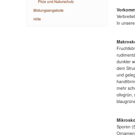
Pilze und Naturschutz
Vorkomm
Bildungsangebote
Verbreitet
Hilfe
In unser
Makrosk
Fruchtkör
rudimentä
dunkler w
dem Strun
und geleg
handförmi
mehr schm
olivgrün,
blaugrüne
Mikrosk
Sporen (5
Ornament,