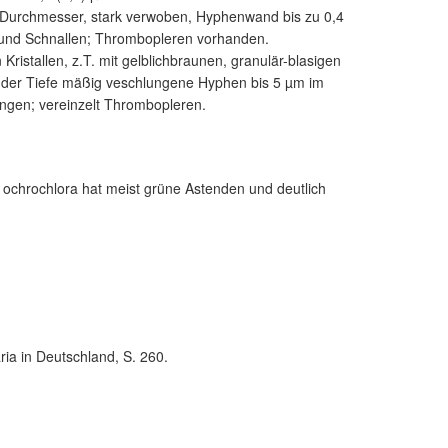
m Durchmesser, stark verwoben, Hyphenwand bis zu 0,4
en und Schnallen; Thrombopleren vorhanden.
istallen, z.T. mit gelblichbraunen, granulär-blasigen
in der Tiefe mäßig veschlungene Hyphen bis 5 µm im
ngen; vereinzelt Thrombopleren.
ia ochrochlora hat meist grüne Astenden und deutlich
ria in Deutschland, S. 260.