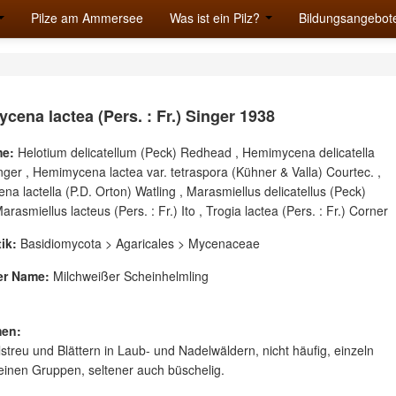
Pilze am Ammersee
Was ist ein Pilz?
Bildungsangebot
ena lactea (Pers. : Fr.) Singer 1938
e:
Helotium delicatellum (Peck) Redhead , Hemimycena delicatella
nger , Hemimycena lactea var. tetraspora (Kühner & Valla) Courtec. ,
a lactella (P.D. Orton) Watling , Marasmiellus delicatellus (Peck)
arasmiellus lacteus (Pers. : Fr.) Ito , Trogia lactea (Pers. : Fr.) Corner
ik:
Basidiomycota > Agaricales > Mycenaceae
er Name:
Milchweißer Scheinhelmling
en:
streu und Blättern in Laub- und Nadelwäldern, nicht häufig, einzeln
leinen Gruppen, seltener auch büschelig.