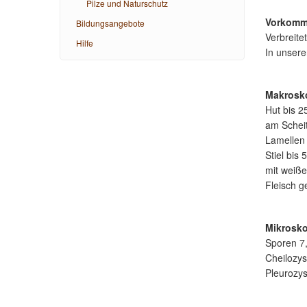
Pilze und Naturschutz
Vorkomm
Bildungsangebote
Verbreite
Hilfe
In unser
Makrosk
Hut bis 2
am Scheit
Lamellen 
Stiel bis
mit weiß
Fleisch 
Mikrosk
Sporen 7,8
Cheilozys
Pleurozys