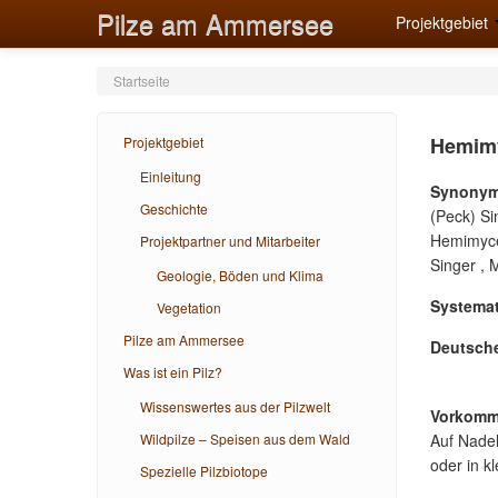
Pilze am Ammersee
Projektgebiet
Startseite
Hemimyc
Projektgebiet
Einleitung
Synonym
Geschichte
(Peck) Si
Hemimycen
Projektpartner und Mitarbeiter
Singer , M
Geologie, Böden und Klima
Systemat
Vegetation
Pilze am Ammersee
Deutsch
Was ist ein Pilz?
Wissenswertes aus der Pilzwelt
Vorkomm
Wildpilze – Speisen aus dem Wald
Auf Nadel
oder in k
Spezielle Pilzbiotope