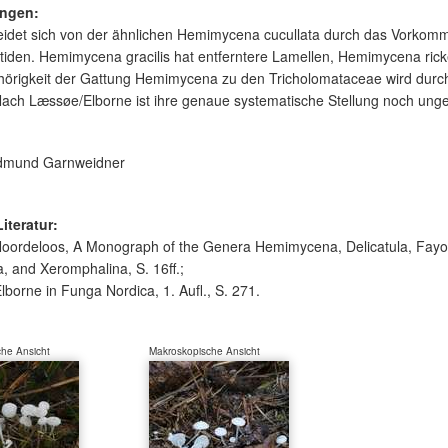
ngen:
idet sich von der ähnlichen Hemimycena cucullata durch das Vorkomm
tiden. Hemimycena gracilis hat entferntere Lamellen, Hemimycena ricken
hörigkeit der Gattung Hemimycena zu den Tricholomataceae wird durc
 Nach Læssøe/Elborne ist ihre genaue systematische Stellung noch unge
mund Garnweidner
Literatur:
Noordeloos, A Monograph of the Genera Hemimycena, Delicatula, Fay
a, and Xeromphalina, S. 16ff.;
borne in Funga Nordica, 1. Aufl., S. 271.
he Ansicht
Makroskopische Ansicht