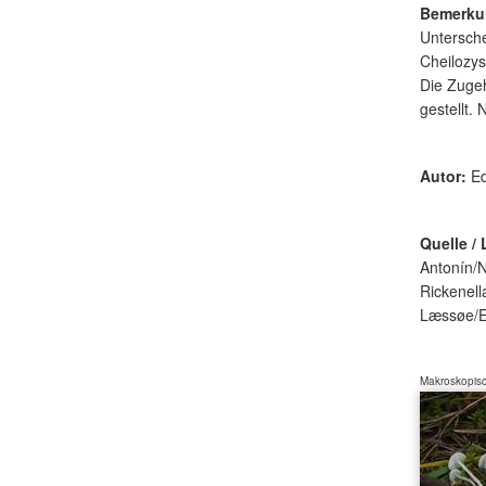
Bemerku
Untersche
Cheilozys
Die Zuge
gestellt.
Autor:
Ed
Quelle / 
Antonín/
Rickenell
Læssøe/El
Makroskopisc