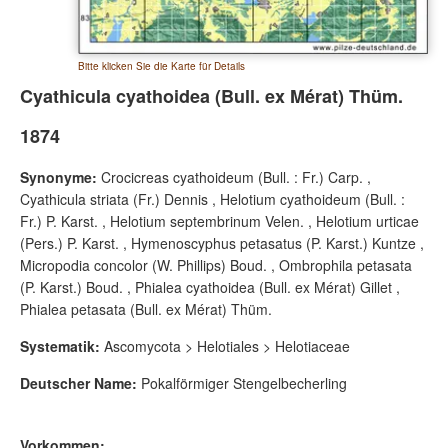
Bitte klicken Sie die Karte für Details
Cyathicula cyathoidea (Bull. ex Mérat) Thüm.
1874
Synonyme:
Crocicreas cyathoideum (Bull. : Fr.) Carp. ,
Cyathicula striata (Fr.) Dennis , Helotium cyathoideum (Bull. :
Fr.) P. Karst. , Helotium septembrinum Velen. , Helotium urticae
(Pers.) P. Karst. , Hymenoscyphus petasatus (P. Karst.) Kuntze ,
Micropodia concolor (W. Phillips) Boud. , Ombrophila petasata
(P. Karst.) Boud. , Phialea cyathoidea (Bull. ex Mérat) Gillet ,
Phialea petasata (Bull. ex Mérat) Thüm.
Systematik:
Ascomycota > Helotiales > Helotiaceae
Deutscher Name:
Pokalförmiger Stengelbecherling
Vorkommen: