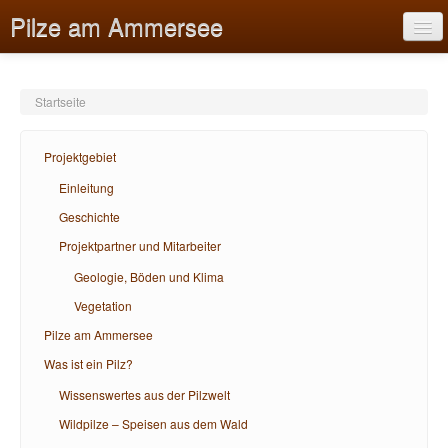
Pilze am Ammersee
Startseite
Projektgebiet
Projektgebiet
Pilze am Ammersee
Einleitung
Geschichte
Was ist ein Pilz?
Projektpartner und Mitarbeiter
Bildungsangebote
Geologie, Böden und Klima
Hilfe
Vegetation
Pilze am Ammersee
Was ist ein Pilz?
Wissenswertes aus der Pilzwelt
Wildpilze – Speisen aus dem Wald