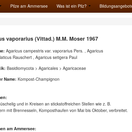
Pilze am Ammersee
Was ist ein Pilz?
Bildungsangebot
us vaporarius (Vittad.) M.M. Moser 1967
e:
Agaricus campestris var. vaporarius Pers. , Agaricus
laticus Rauschert , Agaricus setigera Paul
ik:
Basidiomycota > Agaricales > Agaricaceae
er Name:
Kompost-Champignon
en:
üschelig und in Kreisen an stickstoffreichen Stellen wie z. B.
n mit Brennesseln, Komposthaufen von Mai bis Oktober, verbreitet.
en am Ammersee: