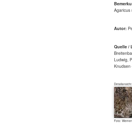
Bemerku
Agaricus 
Autor:
Pe
Quelle / 
Breitenba
Ludwig, P
Knudsen 
Detailansicht
Foto: Werne