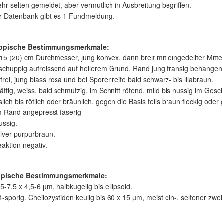
ehr selten gemeldet, aber vermutlich in Ausbreitung begriffen.
er Datenbank gibt es 1 Fundmeldung.
opische Bestimmungsmerkmale:
 15 (20) cm Durchmesser, jung konvex, dann breit mit eingedellter Mitt
tschuppig aufreissend auf hellerem Grund, Rand jung fransig behangen
frei, jung blass rosa und bei Sporenreife bald schwarz- bis lilabraun.
räftig, weiss, bald schmutzig, im Schnitt rötend, mild bis nussig im Ges
slich bis rötlich oder bräunlich, gegen die Basis teils braun fleckig oder
m Rand angepresst faserig
ussig.
lver purpurbraun.
eaktion negativ.
opische Bestimmungsmerkmale:
5-7,5 x 4,5-6 µm, halbkugelig bis ellipsoid.
-sporig. Cheilozystiden keulig bis 60 x 15 µm, meist ein-, seltener zwei-