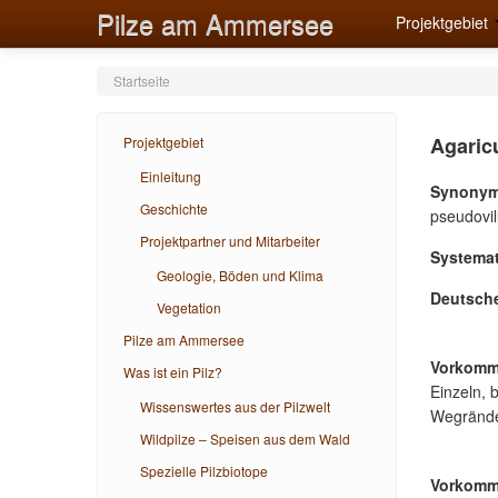
Pilze am Ammersee
Projektgebiet
Startseite
Agaric
Projektgebiet
Einleitung
Synonym
Geschichte
pseudovil
Projektpartner und Mitarbeiter
Systemat
Geologie, Böden und Klima
Deutsch
Vegetation
Pilze am Ammersee
Vorkomm
Was ist ein Pilz?
Einzeln, b
Wissenswertes aus der Pilzwelt
Wegränder
Wildpilze – Speisen aus dem Wald
Spezielle Pilzbiotope
Vorkomm