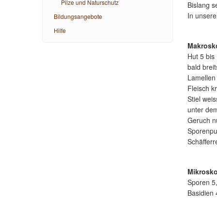
Pilze und Naturschutz
Bislang s
In unser
Bildungsangebote
Hilfe
Makrosk
Hut 5 bis
bald brei
Lamellen 
Fleisch k
Stiel weis
unter de
Geruch n
Sporenpu
Schäfferr
Mikrosk
Sporen 5,
Basidien 4