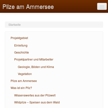
Pilze am Ammersee
Startseite
Projektgebiet
Projektgebiet
Pilze am Ammersee
Einleitung
Geschichte
Was ist ein Pilz?
Projektpartner und Mitarbeiter
Bildungsangebote
Geologie, Böden und Klima
Hilfe
Vegetation
Pilze am Ammersee
Was ist ein Pilz?
Wissenswertes aus der Pilzwelt
Wildpilze – Speisen aus dem Wald