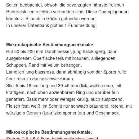
Selten beobachtet, obwohl die bevorzugten nährstoffreichen
Ruderalstellen reichlich vorhanden sind. Diese Champignonart
könnte z. B. auch in Gärten gefunden werden.
In unserer Datenbank gibt es 1 Fundmeldung.
Makroskopische Bestimmungsmerkmale:
Hut 50 bis 200 mm Durchmesser, jung halbkugelig, dann
ausgebreitet. Oberfläche teils mit braunen, anliegenden
Schuppen, Rand mit Velum behangen.
Lamellen jung blassrosa, dann abhängig von der Sporenreife
über rosa zu dunkelschwarzbraun.
Stiel 5 bis 16 cm lang und 30-45 mm dick, weiß-creme, mit
kräftigem, nach oben abziehbarem Ring und darüber fein
genattert. Basis mehr oder weniger keulig, auch zuspitzend.
Fleisch fest, weiß, im Schnitt nur schwach bräunend, rötend, mit
würzigem Geruch (Lakritzkomponenten) und Geschmack.
Mikroskopische Bestimmungsmerkmale:
Sporen 6-8 x 5-6,5µm, halbkugelig bis ellipsoid.